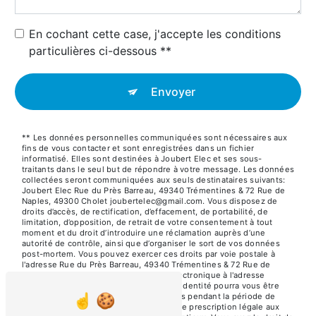
En cochant cette case, j'accepte les conditions
particulières ci-dessous **
Envoyer
** Les données personnelles communiquées sont nécessaires aux
fins de vous contacter et sont enregistrées dans un fichier
informatisé. Elles sont destinées à Joubert Elec et ses sous-
traitants dans le seul but de répondre à votre message. Les données
collectées seront communiquées aux seuls destinataires suivants:
Joubert Elec Rue du Près Barreau, 49340 Trémentines & 72 Rue de
Naples, 49300 Cholet joubertelec@gmail.com. Vous disposez de
droits d’accès, de rectification, d’effacement, de portabilité, de
limitation, d’opposition, de retrait de votre consentement à tout
moment et du droit d’introduire une réclamation auprès d’une
autorité de contrôle, ainsi que d’organiser le sort de vos données
post-mortem. Vous pouvez exercer ces droits par voie postale à
l'adresse Rue du Près Barreau, 49340 Trémentines & 72 Rue de
Naples, 49300 Cholet ou par courrier électronique à l'adresse
joubertelec@gmail.com. Un justificatif d'identité pourra vous être
demandé. Nous conservons vos données pendant la période de
prise de contact puis pendant la durée de prescription légale aux