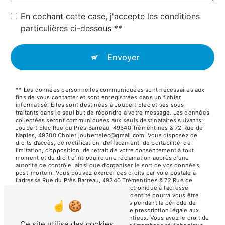
En cochant cette case, j'accepte les conditions
particulières ci-dessous **
Envoyer
** Les données personnelles communiquées sont nécessaires aux
fins de vous contacter et sont enregistrées dans un fichier
informatisé. Elles sont destinées à Joubert Elec et ses sous-
traitants dans le seul but de répondre à votre message. Les données
collectées seront communiquées aux seuls destinataires suivants:
Joubert Elec Rue du Près Barreau, 49340 Trémentines & 72 Rue de
Naples, 49300 Cholet joubertelec@gmail.com. Vous disposez de
droits d’accès, de rectification, d’effacement, de portabilité, de
limitation, d’opposition, de retrait de votre consentement à tout
moment et du droit d’introduire une réclamation auprès d’une
autorité de contrôle, ainsi que d’organiser le sort de vos données
post-mortem. Vous pouvez exercer ces droits par voie postale à
l'adresse Rue du Près Barreau, 49340 Trémentines & 72 Rue de
Naples, 49300 Cholet ou par courrier électronique à l'adresse
joubertelec@gmail.com. Un justificatif d'identité pourra vous être
demandé. Nous conservons vos données pendant la période de
prise de contact puis pendant la durée de prescription légale aux
fins probatoires et de gestion des contentieux. Vous avez le droit de
Ce site utilise des cookies