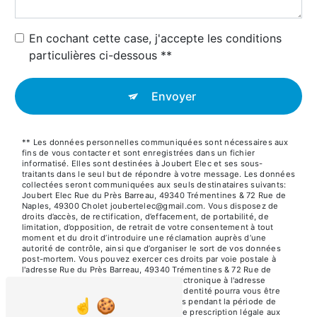
En cochant cette case, j'accepte les conditions
particulières ci-dessous **
Envoyer
** Les données personnelles communiquées sont nécessaires aux
fins de vous contacter et sont enregistrées dans un fichier
informatisé. Elles sont destinées à Joubert Elec et ses sous-
traitants dans le seul but de répondre à votre message. Les données
collectées seront communiquées aux seuls destinataires suivants:
Joubert Elec Rue du Près Barreau, 49340 Trémentines & 72 Rue de
Naples, 49300 Cholet joubertelec@gmail.com. Vous disposez de
droits d’accès, de rectification, d’effacement, de portabilité, de
limitation, d’opposition, de retrait de votre consentement à tout
moment et du droit d’introduire une réclamation auprès d’une
autorité de contrôle, ainsi que d’organiser le sort de vos données
post-mortem. Vous pouvez exercer ces droits par voie postale à
l'adresse Rue du Près Barreau, 49340 Trémentines & 72 Rue de
Naples, 49300 Cholet ou par courrier électronique à l'adresse
joubertelec@gmail.com. Un justificatif d'identité pourra vous être
demandé. Nous conservons vos données pendant la période de
prise de contact puis pendant la durée de prescription légale aux