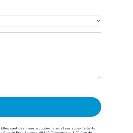
lles sont destinées à Joubert Elec et ses sous-traitants
lec Rue du Près Barreau, 49340 Trémentines & 72 Rue de