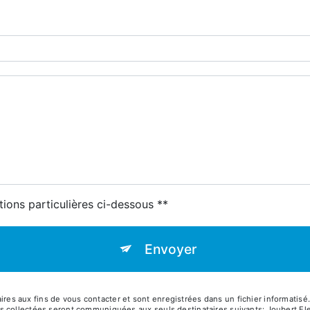
tions particulières ci-dessous **
Envoyer
 aux fins de vous contacter et sont enregistrées dans un fichier informatisé. E
s collectées seront communiquées aux seuls destinataires suivants: Joubert E