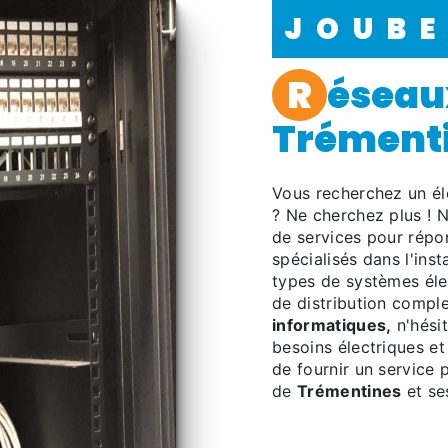
JOUB
réseaux informatiques à
Trément
Vous recherchez un él
? Ne cherchez plus ! 
de services pour répo
spécialisés dans l'inst
types de systèmes éle
de distribution comp
informatiques,
n'hési
besoins électriques e
de fournir un service p
de
Trémentines
et se